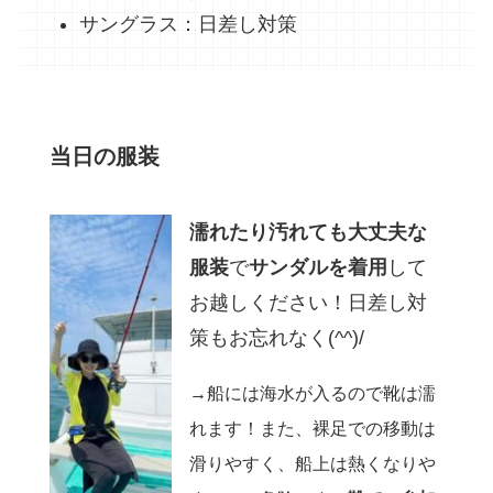
サングラス：日差し対策
当日の服装
濡れたり汚れても大丈夫な
服装
で
サンダルを着用
して
お越しください！日差し対
策もお忘れなく(^^)/
→
船には海水が入るので靴は濡
れます！また、裸足での移動は
滑りやすく、船上は熱くなりや