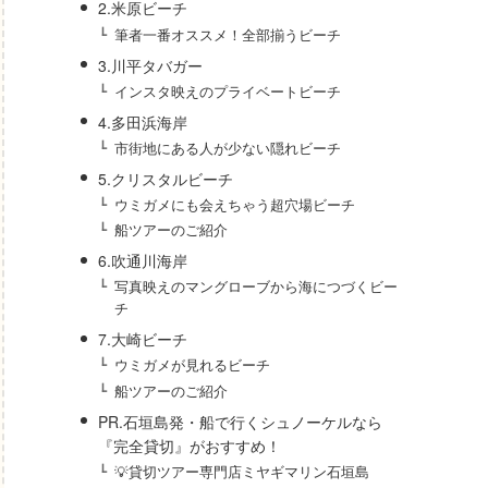
2.米原ビーチ
筆者一番オススメ！全部揃うビーチ
3.川平タバガー
インスタ映えのプライベートビーチ
4.多田浜海岸
市街地にある人が少ない隠れビーチ
5.クリスタルビーチ
ウミガメにも会えちゃう超穴場ビーチ
船ツアーのご紹介
6.吹通川海岸
写真映えのマングローブから海につづくビー
チ
7.大崎ビーチ
ウミガメが見れるビーチ
船ツアーのご紹介
PR.石垣島発・船で行くシュノーケルなら
『完全貸切』がおすすめ！
💡貸切ツアー専門店ミヤギマリン石垣島