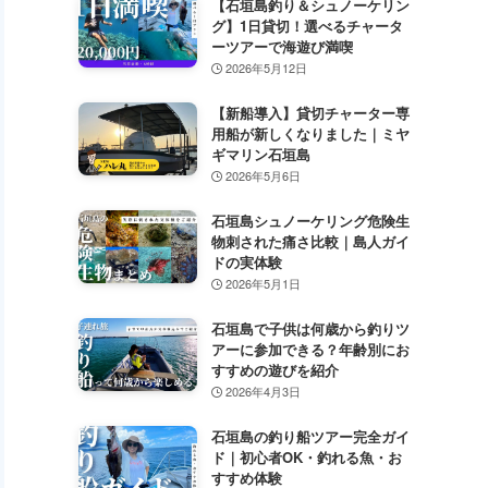
【石垣島釣り＆シュノーケリン
グ】1日貸切！選べるチャータ
ーツアーで海遊び満喫
2026年5月12日
【新船導入】貸切チャーター専
用船が新しくなりました｜ミヤ
ギマリン石垣島
2026年5月6日
石垣島シュノーケリング危険生
物刺された痛さ比較｜島人ガイ
ドの実体験
2026年5月1日
石垣島で子供は何歳から釣りツ
アーに参加できる？年齢別にお
すすめの遊びを紹介
2026年4月3日
石垣島の釣り船ツアー完全ガイ
ド｜初心者OK・釣れる魚・お
すすめ体験