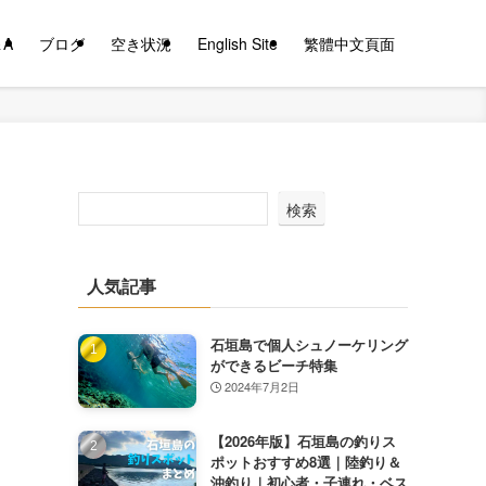
＆A
ブログ
空き状況
English Site
繁體中文頁面
検索
人気記事
石垣島で個人シュノーケリング
ができるビーチ特集
2024年7月2日
【2026年版】石垣島の釣りス
ポットおすすめ8選｜陸釣り＆
沖釣り｜初心者・子連れ・ベス