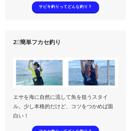
サビキ釣りってどんな釣り？
2⃣簡単フカセ釣り
エサを海に自然に流して魚を狙うスタイ
ル。少し本格的だけど、コツをつかめば面
白い！